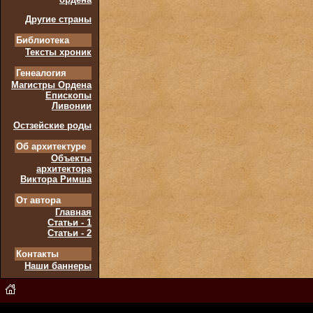
Другие страны
Библиотека
Тексты хроник
Генеалогия
Магистры Ордена
Епископы
Ливонии
Остзейские роды
Об архитектуре
Объекты
архитектора
Виктора Римша
От автора
Главная
Статьи - 1
Статьи - 2
Контакты
Наши баннеры