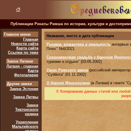
Публикации Ренаты Римша по истории, культуре и достоприм
Главное меню
Название, место и дата публикации
Главная
Новости сайта
Рыцари, романтика и реальность
интервью 
Карта сайта
Плюс" №6/2021
Ссылки по теме
Средневековая свадьба у баронов Яунпилс
Замки Латвии
туризме и отдыхе" (03-05.2002)
Латвия - главная
Узник Рижского замка
(российский император 
Карта
"Суббота" (01.11.2002)
Фотогалерея
О бароне Мюнхгаузене
(в Латвии) в газете "С
Другие замки
Замки Эстонии
© Копирование данных статей или любой 
разр
Замки Литвы
Замки
Тевтонского
ордена
Укрепления
Мальтийского
ордена