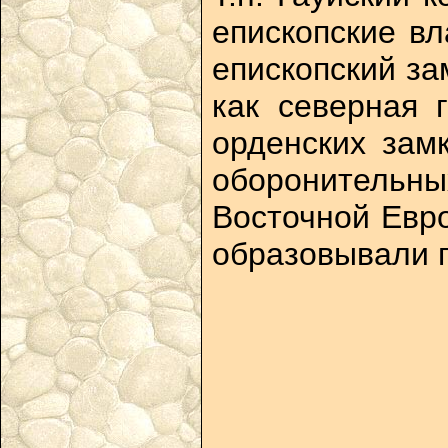
епископские вл
епископский за
как северная 
орденских зам
оборонительны
Восточной Евро
образовывали 