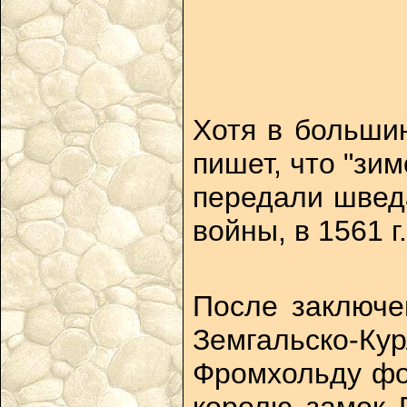
Хотя в большин
пишет, что "зим
передали шведа
войны, в 1561 
После заключе
Земгальско-Ку
Фромхольду фон
королю замок 