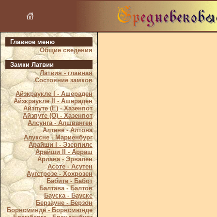
Главное меню
Общие сведения
Замки Латвии
Латвия - главная
Состояние замков
Айзкраукле I - Ашераден
Айзкраукле II - Ашераден
Айзпуте (Е) - Хазенпот
Айзпуте (О) - Хазенпот
Алсунга - Алшванген
Алтене - Алтона
Алуксне - Мариенбург
Арайши I - Эзерпилс
Арайши II - Арраш
Арлава - Эрвален
Асоте - Асутен
Аугстрозе - Хохрозен
Бабите - Бабот
Балтава - Балтов
Бауска - Бауске
Берзауне - Берзон
Борнсминде - Борнсмюнде