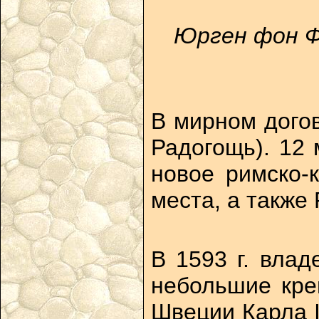
Юрген фон Фа
В мирном догов
Радогощь). 12 
новое римско-
места, а также
В 1593 г. вла
небольшие кре
Швеции Карла I