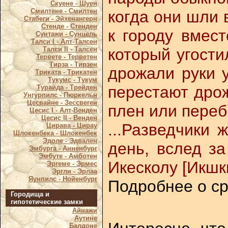
Скуене - Шуен
Смилтене - Смилтен
когда они шли 
Стабеги - Эйхенангерн
Стенде - Стенден
к городу вмес
Сунтажи - Сунцель
Талси I - Алт-Талсен
который угости
Талси II - Талсен
Тервете - Терветен
Тирза - Тирзен
дрожали руки у
Триката - Трикатен
Тукумс - Тукум
перестают дрож
Турайда - Трейден
Унгурпилс - Пюркельн
Цесвайне - Зессвеген
плен или переб
Цесис I - Алт-Венден
Цесис II - Венден
...Разведчики 
Цирава - Цирау
Шлокенбека - Шлокенбек
Эдоле - Эдвален
день, вслед з
Эмбурга - Анненбург
Эмбуте - Амботен
Икесколу [Икшк
Эргеме - Эрмес
Эргли - Эрлаа
Яунпилс - Нойенбург
Подробнее о ср
Городища и
гипотетические замки
Айнажи
Аутине
Балдоне