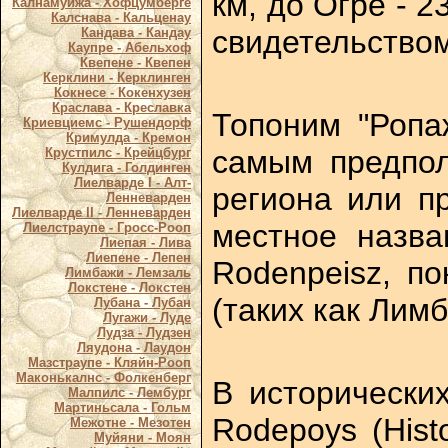
км, до Огре - 2
Калнамуйжа - Хофцумберге
Калснава - Кальценау
свидетельством
Кандава - Кандау
Каупре - Абельхоф
Квепене - Квепен
Керклини - Керклинген
Кокнесе - Кокенхузен
Краслава - Креславка
Топоним "Ропаж
Криевциемс - Рушендорф
Кримулда - Кремон
самым предпол
Крустпилс - Крейцбург
Кулдига - Голдинген
Лиелварде I - Алт-
региона или п
Ленневарден
Лиелварде II - Ленневарден
местное назва
Лиелстраупе - Гросс-Рооп
Лиепая - Лива
Лиепене - Лепен
Rodenpeisz, по
Лимбажи - Лемзаль
Локстене - Локстен
(таких как Лимб
Лубана - Лубан
Лугажи - Луде
Лудза - Лудзен
Ляудона - Лаудон
Мазстраупе - Кляйн-Рооп
Маконькалнс - Фолкенберг
В исторических
Малпилс - Лембург
Мартиньсала - Гольм
Rodepoys (Histo
Межотне - Мезотен
Муйяни - Моян