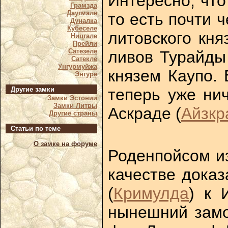
Интересно, что
Грамзда
Даугмале
то есть почти 
Дуналка
Кубеселе
литовского кня
Ницгале
Прейли
Сатезеле
ливов Турайды
Сатекле
Унгурмуйжа
князем Каупо. 
Энгуре
теперь уже нич
Другие замки
Замки Эстонии
Замки Литвы
Аскраде (
Айзкр
Другие страны
Статьи по теме
О замке на форуме
Роденпойсом из
качестве доказ
(
Кримулда
) к 
нынешний замо