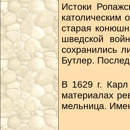
Истоки Ропажс
католическим о
старая конюшн
шведской войн
сохранились л
Бутлер. Послед
В 1629 г. Кар
материалах рев
мельница. Имен