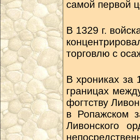
самой первой ц
В 1329 г. войс
концентрирова
торговлю с оса
В хрониках за 
границах межд
фогтству Ливон
в Ропажском з
Ливонского ор
непосредствен