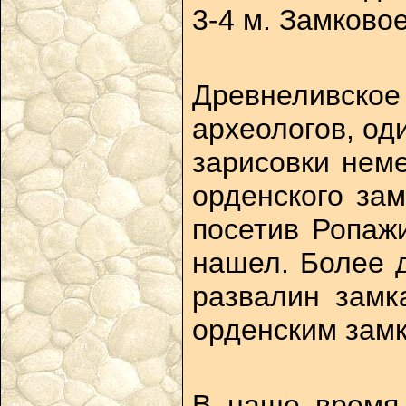
3-4 м. Замково
Древнеливское
археологов, од
зарисовки неме
орденского зам
посетив Ропажи
нашел. Более д
развалин замк
орденским зам
В наше время 