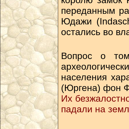
переданным ра
Юдажи (Indasch
остались во вл
Вопрос о том
археологическ
населения хар
(Юргена) фон Ф
Их безжалостно
падали на земл