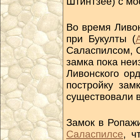
Штинтзее) с мос
Во время Ливо
при Букулты (
Саласпилсом, О
замка пока неиз
Ливонского ор
постройку зам
существовали в
Замок в Ропажи
Саласпилсе
, ч