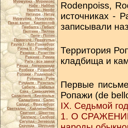
Мурмуйжа - Муремойс
Rodenpoiss, Ro
Набе - Наббен
Нерета - Нерфт
источниках - Р
Нитауре - Нитау
Нурмуйжа - Нурмхузен
Пекас калнс - Каугерсгоф
записывали наз
Пиебалга - Пебалг
Пилтене - Пилтен
Попе - Попен
Приекуле - Преекульн
Рауна I - Алт-Роннебург
Территория Роп
Рауна II - Роннебург
Резекне - Розиттен
Ремине - Ремин
кладбища и кам
Рига - все замки
Ринда - Ангермюнде
Розбеки - Розенбек
Ропажи - Роденпойс
Руйиена - Руен
Первые письмен
Рундале - Руэнталь
Сабиле - Цабельн
Сака - Сакенхаузен
Ропажи (de bell
Саласпилс - Кирхгольм
Салацгрива - Салис
IX. Седьмой го
Салдус - Фрауэнбург
Светкалнс - Хайлигенберг
Свитене - Швиттен
1. О СРАЖЕНИИ
Селпилс - Селбург
Сигулда - Зегеволд
народы обыкнов
Скрунда - Шрунден