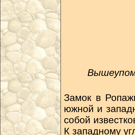
Вышеупомя
Замок в Ропаж
южной и западн
собой известко
К западному уг