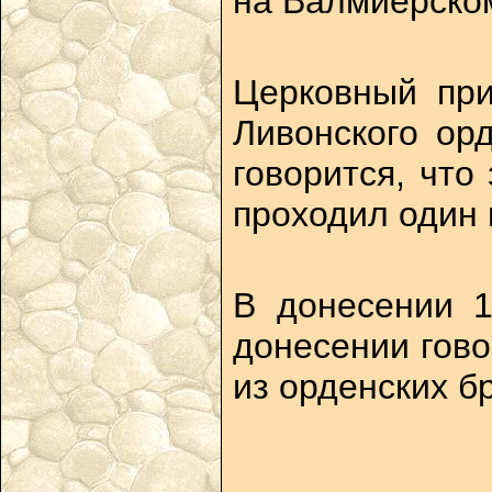
на Валмиерском
Церковный при
Ливонского ор
говорится, что
проходил один
В донесении 1
донесении гово
из орденских бр