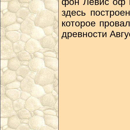
фон Левис оф 
здесь построе
которое провал
древности Авгу