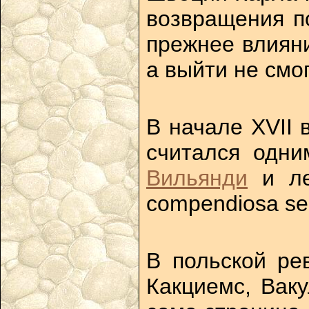
возвращения п
прежнее влияни
а выйти не смог
В начале XVII 
считался одни
Вильянди
и лет
compendiosa ser
В польской рев
Какциемс, Ваку