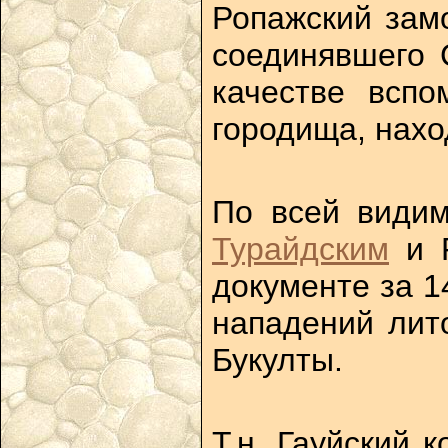
Ропажский замо
соединявшего 
качестве вспо
городища, нахо
По всей видим
Турайдским
и Р
документе за 1
нападений лито
Букулты.
Т.н. Гауйский 