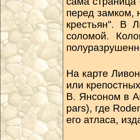
сама страница 
перед замком, 
крестьян". В 
соломой. Коло
полуразрушенно
На карте Ливон
или крепостных
В. Янсоном в А
pars), где Rod
его атласа, из