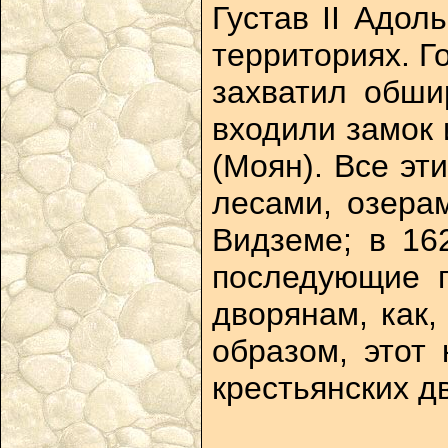
Густав II Адо
территориях. Г
захватил обши
входили замок 
(Моян). Все эт
лесами, озера
Видземе; в 16
последующие г
дворянам, как,
образом, этот
крестьянских д