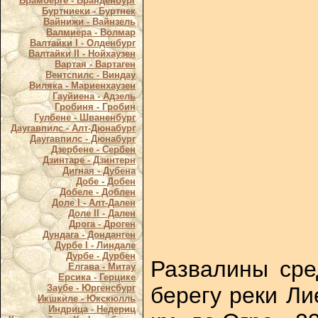
Брамберге - Бранденбург
Буртниеки - Буртнек
Вайнижи - Вайнзель
Валмиера - Волмар
Валтайки I - Олденбург
Валтайки II - Нойхаузен
Вартая - Вартаген
Вентспилс - Виндау
Виляка - Мариенхаузен
Гауйиена - Адзель
Гробиня - Гробин
Гулбене - Шваненбург
Даугавпилс - Алт-Дюнабург
Даугавпилс - Дюнабург
Дзербене - Сербен
Дзинтаре - Дзинтерн
Дигная - Дубена
Добе - Добен
Добеле - Доблен
Доле I - Алт-Дален
Доле II - Дален
Дрога - Дроген
Дундага - Донданген
Дурбе I - Линдале
Дурбе - Дурбен
Развалины сре
Елгава - Митау
Ерсика - Герцике
берегу реки Ли
Заубе - Юргенсбург
Икшкиле - Юкскюлль
Индрица - Недериц